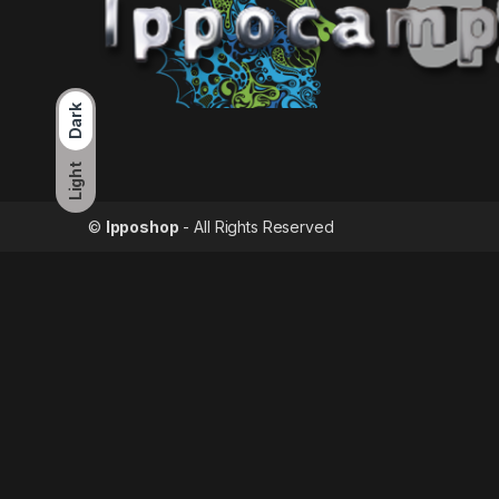
Dark
Light
©
Ipposhop
- All Rights Reserved